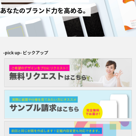
長4（90×205mm）
あなたのブランド力を高める。
洋2（162×114mm）
再注文（増刷）
チャミロ封筒について
-pick up- ピックアップ
料金表
ご利用ガイド
お問い合わせ