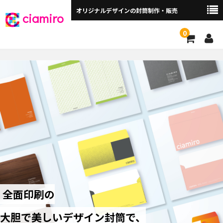
オリジナルデザインの封筒制作・販売
ciamiro
0
封筒サイズから探す ▼
角2封筒（240×332mm）
角2窓付（240×332mm）
長3封筒（120×235mm）
長3窓付（120×235mm）
洋長3封筒 （235×120mm）
洋長3窓付（235×120mm）
全面印刷の
角3（216×277mm）
大胆で美しいデザイン封筒で、