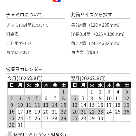
チャミロについて
封筒サイズから探す
チャミロ封筒について
長3封筒（120×235mm）
料金表
洋長3封筒 （235×120mm）
ご利用ガイド
角2封筒（240×332mm）
お問い合わせ
再注文（増刷）
営業日カレンダー
今月(2026年8月)
翌月(2026年9月)
日
月
火
水
木
金
土
日
月
火
水
木
金
土
1
1
2
3
4
5
2
3
4
5
6
7
8
6
7
8
9
10
11
12
9
10
11
12
13
14
15
13
14
15
16
17
18
19
16
17
18
19
20
21
22
20
21
22
23
24
25
26
23
24
25
26
27
28
29
27
28
29
30
30
31
(
休業日 ※カウント対象外)