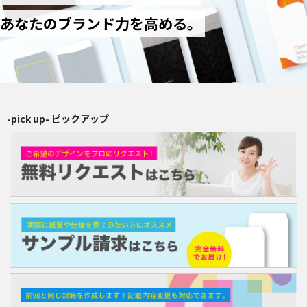
長4（90×205mm）
あなたのブランド力を高める。
洋2（162×114mm）
再注文（増刷）
チャミロ封筒について
-pick up- ピックアップ
料金表
ご利用ガイド
お問い合わせ