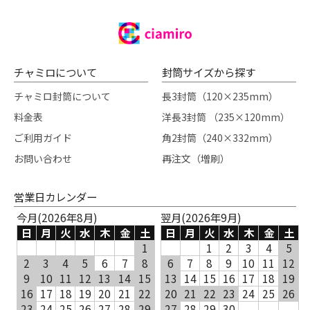
チャミロについて
封筒サイズから探す
チャミロ封筒について
長3封筒（120×235mm）
料金表
洋長3封筒 （235×120mm）
ご利用ガイド
角2封筒（240×332mm）
お問い合わせ
再注文（増刷）
営業日カレンダー
今月(2026年8月)
翌月(2026年9月)
日
月
火
水
木
金
土
日
月
火
水
木
金
土
1
1
2
3
4
5
2
3
4
5
6
7
8
6
7
8
9
10
11
12
9
10
11
12
13
14
15
13
14
15
16
17
18
19
16
17
18
19
20
21
22
20
21
22
23
24
25
26
23
24
25
26
27
28
29
27
28
29
30