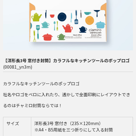
長4（90×205mm）
洋2（162×114mm）
再注文（増刷）
チャミロ封筒について
料金表
【洋形長3号 窓付き封筒】カラフルなキッチンツールのポップロゴ
(00081_yn3m)
ご利用ガイド
お問い合わせ
カラフルなキッチンツールのポップロゴ
社名やロゴをベロに入れたり、透かしで全面印刷にレイアウトでき
るのはチャミロ封筒ならでは！
サイズ
洋形長3号 窓付き（235×120mm）
※A4・B5用紙を三つ折りにして入る封筒