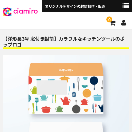
オリジナルデザインの封筒制作・販売
ciamiro
0
封筒サイズから探す ▼
【洋形長3号 窓付き封筒】カラフルなキッチンツールのポ
ップロゴ
角2封筒（240×332mm）
角2窓付（240×332mm）
長3封筒（120×235mm）
長3窓付（120×235mm）
洋長3封筒 （235×120mm）
洋長3窓付（235×120mm）
角3（216×277mm）