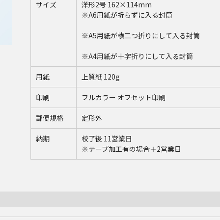
サイズ
洋形2号 162×114mm
※A6用紙が折らずに入る封筒
※A5用紙が横二つ折りにして入る封筒
※A4用紙が十字折りにして入る封筒
用紙
上質紙 120g
印刷
フルカラー オフセット印刷
郵便規格
定形外
納期
校了後 11営業日
※テープ加工有の場合＋2営業日