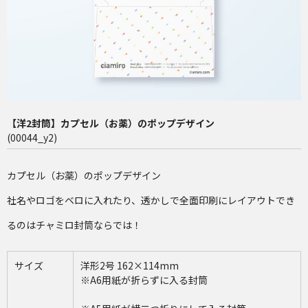
長4（90×205mm）
洋2（162×114mm）
再注文（増刷）
チャミロ封筒について
【洋2封筒】カプセル（お薬）のポップデザイン
料金表
(00044_y2)
ご利用ガイド
カプセル（お薬）のポップデザイン
お問い合わせ
社名やロゴをベロに入れたり、透かしで全面印刷にレイアウトでき
るのはチャミロ封筒ならでは！
サイズ
洋形2号 162×114mm
※A6用紙が折らずに入る封筒