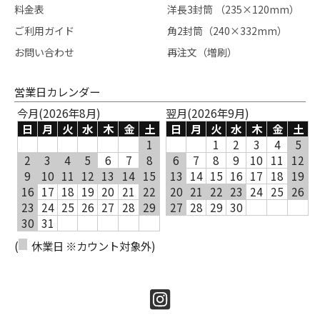
料金表
洋長3封筒 （235×120mm）
ご利用ガイド
角2封筒（240×332mm）
お問い合わせ
再注文（増刷）
営業日カレンダー
今月(2026年8月)
翌月(2026年9月)
日
月
火
水
木
金
土
日
月
火
水
木
金
土
1
1
2
3
4
5
2
3
4
5
6
7
8
6
7
8
9
10
11
12
9
10
11
12
13
14
15
13
14
15
16
17
18
19
16
17
18
19
20
21
22
20
21
22
23
24
25
26
23
24
25
26
27
28
29
27
28
29
30
30
31
(
休業日 ※カウント対象外)