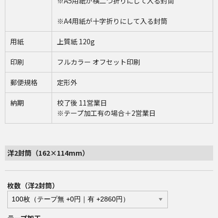
※A5用紙が横二つ折りにして入る封筒
※A4用紙が十字折りにして入る封筒
用紙
上質紙 120g
印刷
フルカラー オフセット印刷
郵便規格
定形外
納期
校了後 11営業日
※テープ加工有の場合＋2営業日
洋2封筒（162×114mm）
枚数（洋2封筒）