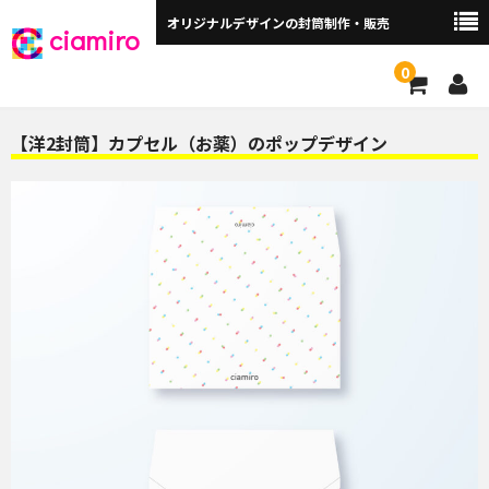
オリジナルデザインの封筒制作・販売
ciamiro
0
封筒サイズから探す ▼
【洋2封筒】カプセル（お薬）のポップデザイン
角2封筒（240×332mm）
角2窓付（240×332mm）
長3封筒（120×235mm）
長3窓付（120×235mm）
洋長3封筒 （235×120mm）
洋長3窓付（235×120mm）
角3（216×277mm）