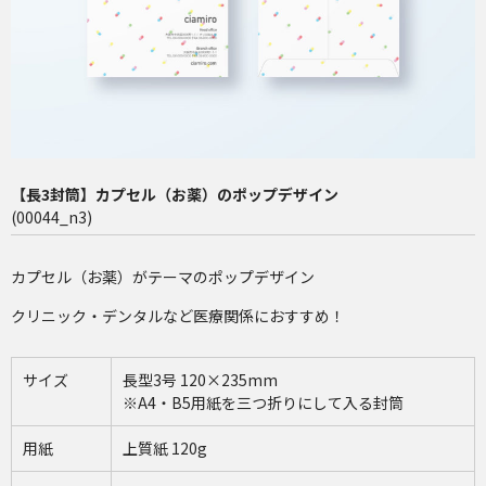
長4（90×205mm）
洋2（162×114mm）
再注文（増刷）
チャミロ封筒について
【長3封筒】カプセル（お薬）のポップデザイン
料金表
(00044_n3)
ご利用ガイド
カプセル（お薬）がテーマのポップデザイン
お問い合わせ
クリニック・デンタルなど医療関係におすすめ！
サイズ
長型3号 120×235mm
※A4・B5用紙を三つ折りにして入る封筒
用紙
上質紙 120g