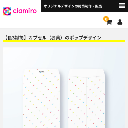
オリジナルデザインの封筒制作・販売
ciamiro
0
封筒サイズから探す ▼
【長3封筒】カプセル（お薬）のポップデザイン
角2封筒（240×332mm）
角2窓付（240×332mm）
長3封筒（120×235mm）
長3窓付（120×235mm）
洋長3封筒 （235×120mm）
洋長3窓付（235×120mm）
角3（216×277mm）