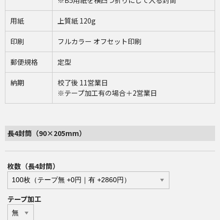
※B5用紙を横四つ折りにして入る封筒
用紙
上質紙 120g
印刷
フルカラー オフセット印刷
郵便規格
定型
納期
校了後 11営業日
※テープ加工有の場合＋2営業日
長4封筒（90×205mm）
枚数（長4封筒）
テープ加工