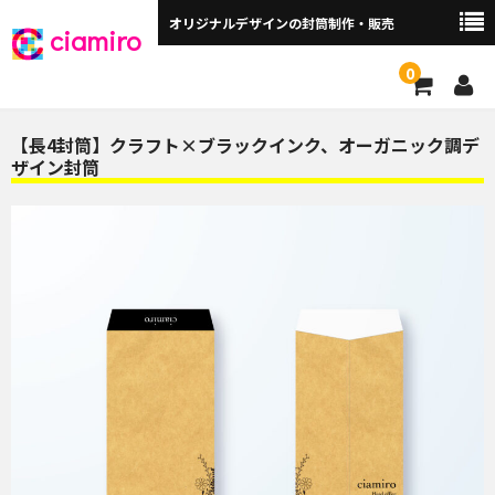
オリジナルデザインの封筒制作・販売
ciamiro
0
封筒サイズから探す ▼
【長4封筒】クラフト×ブラックインク、オーガニック調デ
ザイン封筒
角2封筒（240×332mm）
角2窓付（240×332mm）
長3封筒（120×235mm）
長3窓付（120×235mm）
洋長3封筒 （235×120mm）
洋長3窓付（235×120mm）
角3（216×277mm）