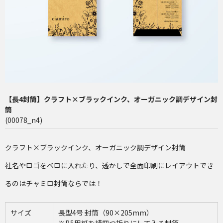
長4（90×205mm）
洋2（162×114mm）
再注文（増刷）
チャミロ封筒について
料金表
【長4封筒】クラフト×ブラックインク、オーガニック調デザイン封
筒
ご利用ガイド
(00078_n4)
お問い合わせ
クラフト×ブラックインク、オーガニック調デザイン封筒
社名やロゴをベロに入れたり、透かしで全面印刷にレイアウトでき
るのはチャミロ封筒ならでは！
サイズ
長型4号 封筒（90×205mm）