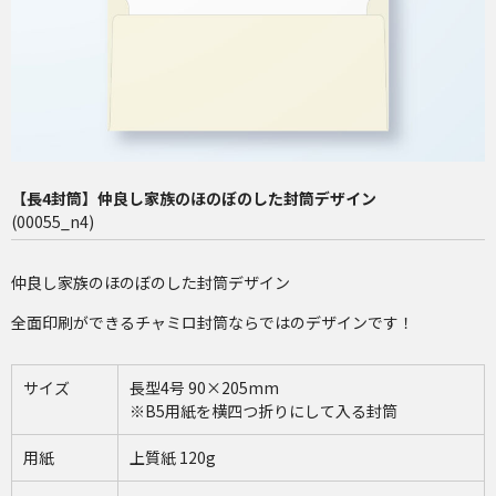
長4（90×205mm）
洋2（162×114mm）
再注文（増刷）
チャミロ封筒について
【長4封筒】仲良し家族のほのぼのした封筒デザイン
料金表
(00055_n4)
ご利用ガイド
仲良し家族のほのぼのした封筒デザイン
お問い合わせ
全面印刷ができるチャミロ封筒ならではのデザインです！
サイズ
長型4号 90×205mm
※B5用紙を横四つ折りにして入る封筒
用紙
上質紙 120g