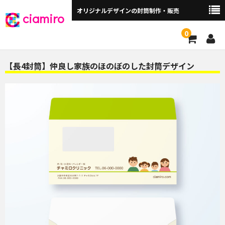
オリジナルデザインの封筒制作・販売
ciamiro
0
封筒サイズから探す ▼
【長4封筒】仲良し家族のほのぼのした封筒デザイン
角2封筒（240×332mm）
角2窓付（240×332mm）
長3封筒（120×235mm）
長3窓付（120×235mm）
洋長3封筒 （235×120mm）
洋長3窓付（235×120mm）
角3（216×277mm）