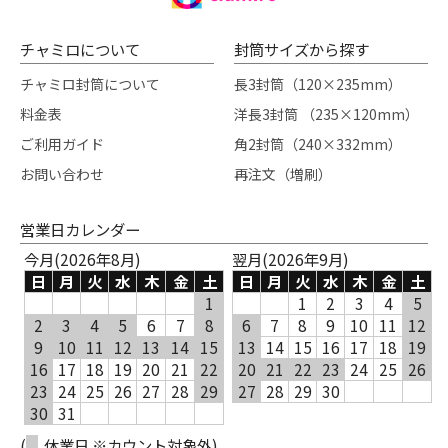
チャミロについて
封筒サイズから探す
チャミロ封筒について
長3封筒（120×235mm）
料金表
洋長3封筒 （235×120mm）
ご利用ガイド
角2封筒（240×332mm）
お問い合わせ
再注文（増刷）
営業日カレンダー
今月(2026年8月)
翌月(2026年9月)
日
月
火
水
木
金
土
日
月
火
水
木
金
土
1
1
2
3
4
5
2
3
4
5
6
7
8
6
7
8
9
10
11
12
9
10
11
12
13
14
15
13
14
15
16
17
18
19
16
17
18
19
20
21
22
20
21
22
23
24
25
26
23
24
25
26
27
28
29
27
28
29
30
30
31
(
休業日 ※カウント対象外)