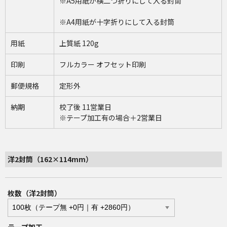
※A5用紙が横二つ折りにして入る封筒
※A4用紙が十字折りにして入る封筒
用紙
上質紙 120g
印刷
フルカラー オフセット印刷
郵便規格
定形外
納期
校了後 11営業日
※テープ加工有の場合＋2営業日
洋2封筒（162×114mm）
枚数（洋2封筒）