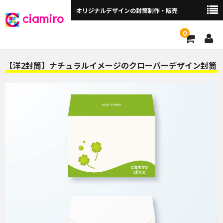
オリジナルデザインの封筒制作・販売
ciamiro
0
封筒サイズから探す ▼
【洋2封筒】ナチュラルイメージのクローバーデザイン封筒
角2封筒（240×332mm）
角2窓付（240×332mm）
長3封筒（120×235mm）
長3窓付（120×235mm）
洋長3封筒 （235×120mm）
洋長3窓付（235×120mm）
角3（216×277mm）