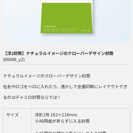
長4（90×205mm）
洋2（162×114mm）
再注文（増刷）
チャミロ封筒について
【洋2封筒】ナチュラルイメージのクローバーデザイン封筒
料金表
(00049_y2)
ご利用ガイド
ナチュラルイメージのクローバーデザイン封筒
お問い合わせ
社名やロゴをベロに入れたり、透かしで全面印刷にレイアウトでき
るのはチャミロ封筒ならでは！
サイズ
洋形2号 162×114mm
※A6用紙が折らずに入る封筒