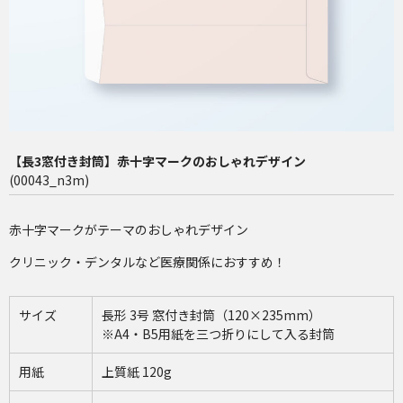
長4（90×205mm）
洋2（162×114mm）
再注文（増刷）
チャミロ封筒について
【長3窓付き封筒】赤十字マークのおしゃれデザイン
料金表
(00043_n3m)
ご利用ガイド
赤十字マークがテーマのおしゃれデザイン
お問い合わせ
クリニック・デンタルなど医療関係におすすめ！
サイズ
長形 3号 窓付き封筒（120×235mm）
※A4・B5用紙を三つ折りにして入る封筒
用紙
上質紙 120g