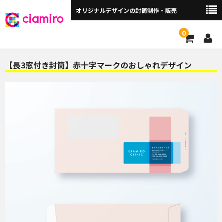
オリジナルデザインの封筒制作・販売
ciamiro
0
封筒サイズから探す ▼
【長3窓付き封筒】赤十字マークのおしゃれデザイン
角2封筒（240×332mm）
角2窓付（240×332mm）
長3封筒（120×235mm）
長3窓付（120×235mm）
洋長3封筒 （235×120mm）
洋長3窓付（235×120mm）
角3（216×277mm）