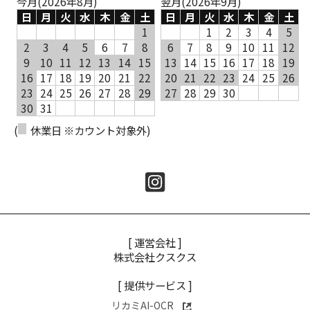
今月(2026年8月)
翌月(2026年9月)
日
月
火
水
木
金
土
日
月
火
水
木
金
土
1
1
2
3
4
5
2
3
4
5
6
7
8
6
7
8
9
10
11
12
9
10
11
12
13
14
15
13
14
15
16
17
18
19
16
17
18
19
20
21
22
20
21
22
23
24
25
26
23
24
25
26
27
28
29
27
28
29
30
30
31
(
休業日 ※カウント対象外)
[ 運営会社 ]
株式会社クスクス
[ 提供サービス ]
リカミAI-OCR