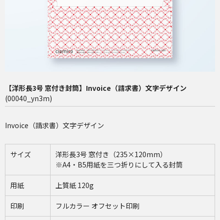
長4（90×205mm）
洋2（162×114mm）
再注文（増刷）
チャミロ封筒について
【洋形長3号 窓付き封筒】Invoice（請求書）文字デザイン
料金表
(00040_yn3m)
ご利用ガイド
Invoice（請求書）文字デザイン
お問い合わせ
サイズ
洋形長3号 窓付き（235×120mm）
※A4・B5用紙を三つ折りにして入る封筒
用紙
上質紙 120g
印刷
フルカラー オフセット印刷