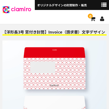
オリジナルデザインの封筒制作・販売
ciamiro
0
封筒サイズから探す ▼
【洋形長3号 窓付き封筒】Invoice（請求書）文字デザイン
角2封筒（240×332mm）
角2窓付（240×332mm）
長3封筒（120×235mm）
長3窓付（120×235mm）
洋長3封筒 （235×120mm）
洋長3窓付（235×120mm）
角3（216×277mm）