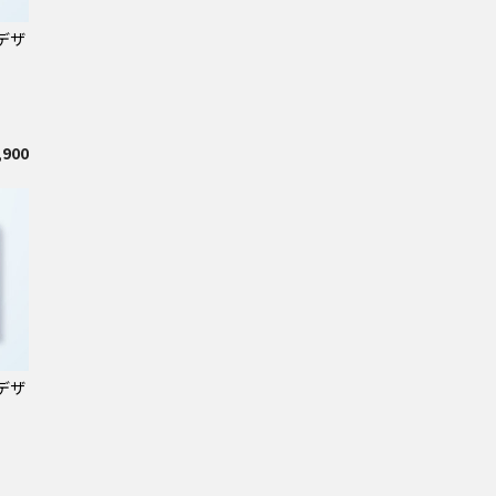
デザ
た
,900
デザ
た