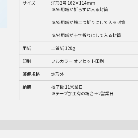
サイズ
洋形2号 162×114mm
※A6用紙が折らずに入る封筒
※A5用紙が横二つ折りにして入る封筒
※A4用紙が十字折りにして入る封筒
用紙
上質紙 120g
印刷
フルカラー オフセット印刷
郵便規格
定形外
納期
校了後 11営業日
※テープ加工有の場合＋2営業日