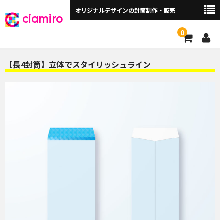
オリジナルデザインの封筒制作・販売
ciamiro
0
封筒サイズから探す ▼
【長4封筒】立体でスタイリッシュライン
角2封筒（240×332mm）
角2窓付（240×332mm）
長3封筒（120×235mm）
長3窓付（120×235mm）
洋長3封筒 （235×120mm）
洋長3窓付（235×120mm）
角3（216×277mm）