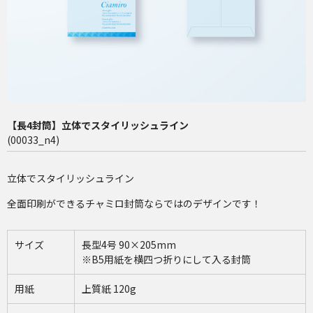
長4（90×205mm）
洋2（162×114mm）
再注文（増刷）
チャミロ封筒について
【長4封筒】立体でスタイリッシュライン
料金表
(00033_n4)
ご利用ガイド
立体でスタイリッシュライン
お問い合わせ
全面印刷ができるチャミロ封筒ならではのデザインです！
サイズ
長型4号 90×205mm
※B5用紙を横四つ折りにして入る封筒
用紙
上質紙 120g