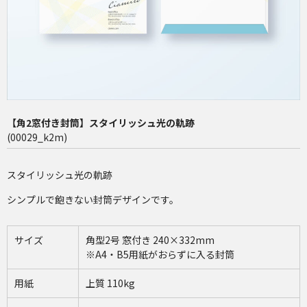
長4（90×205mm）
洋2（162×114mm）
再注文（増刷）
チャミロ封筒について
【角2窓付き封筒】スタイリッシュ光の軌跡
料金表
(00029_k2m)
ご利用ガイド
スタイリッシュ光の軌跡
お問い合わせ
シンプルで飽きない封筒デザインです。
サイズ
角型2号 窓付き 240×332mm
※A4・B5用紙がおらずに入る封筒
用紙
上質 110kg