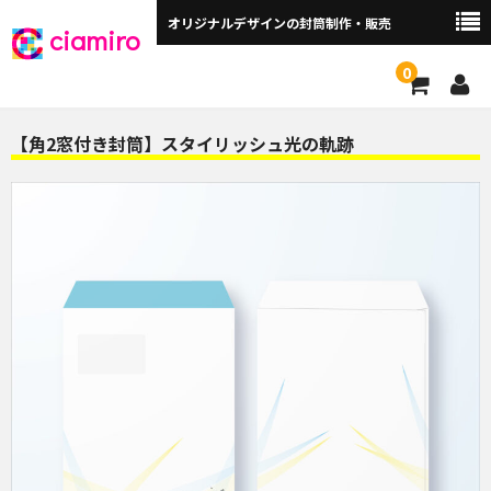
オリジナルデザインの封筒制作・販売
ciamiro
0
封筒サイズから探す ▼
【角2窓付き封筒】スタイリッシュ光の軌跡
角2封筒（240×332mm）
角2窓付（240×332mm）
長3封筒（120×235mm）
長3窓付（120×235mm）
洋長3封筒 （235×120mm）
洋長3窓付（235×120mm）
角3（216×277mm）