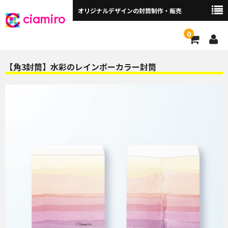
オリジナルデザインの封筒制作・販売
ciamiro
0
封筒サイズから探す ▼
【角3封筒】水彩のレインボーカラー封筒
角2封筒（240×332mm）
角2窓付（240×332mm）
長3封筒（120×235mm）
長3窓付（120×235mm）
洋長3封筒 （235×120mm）
洋長3窓付（235×120mm）
角3（216×277mm）