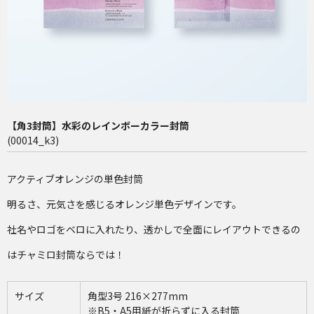
長4（90×205mm）
洋2（162×114mm）
再注文（増刷）
チャミロ封筒について
【角3封筒】水彩のレインボーカラー封筒
料金表
(00014_k3)
ご利用ガイド
アクティブオレンジの単色封筒
お問い合わせ
明るさ、元気さを感じるオレンジ単色デザインです。
社名やロゴをベロに入れたり、透かしで全面にレイアウトできるの
はチャミロ封筒ならでは！
サイズ
角型3号 216×277mm
※B5・A5用紙が折らずに入る封筒