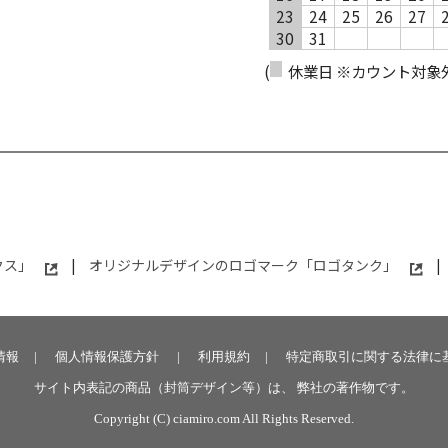
23
24
25
26
27
30
31
(
休業日 ※カウント対象
クス」
|
オリジナルデザインのロゴマーク「ロゴタンク」
|
情報
|
個人情報保護方針
|
利用規約
|
特定商取引に関する法律に
サイト内表記の商品（封筒デザイン等）は、
弊社の著作物です。
Copyright (C) ciamiro.com All Rights Reserved.