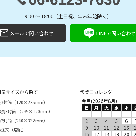
9:00 〜 18:00（土日祝、年末年始除く）
メールで問い合わせ
LINEで問い合わせ
封筒サイズから探す
営業日カレンダー
今月(2026年8月)
長3封筒（120×235mm）
日
月
火
水
木
長3封筒 （235×120mm）
角2封筒（240×332mm）
2
3
4
5
6
9
10
11
12
13
再注文（増刷）
16
17
18
19
20