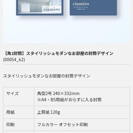
長4（90×205mm）
洋2（162×114mm）
再注文（増刷）
チャミロ封筒について
【角2封筒】スタイリッシュモダンなお部屋の封筒デザイン
料金表
(00054_k2)
ご利用ガイド
スタイリッシュモダンなお部屋の封筒デザイン
お問い合わせ
サイズ
角型2号 240×332mm
※A4・B5用紙がおらずに入る封筒
用紙
上質紙 120g
印刷
フルカラー オフセット印刷