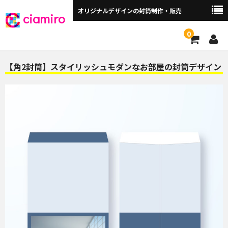
オリジナルデザインの封筒制作・販売
ciamiro
0
封筒サイズから探す ▼
【角2封筒】スタイリッシュモダンなお部屋の封筒デザイン
角2封筒（240×332mm）
角2窓付（240×332mm）
長3封筒（120×235mm）
長3窓付（120×235mm）
洋長3封筒 （235×120mm）
洋長3窓付（235×120mm）
角3（216×277mm）