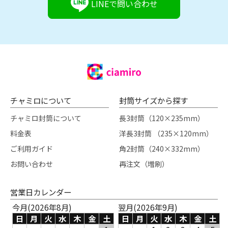
LINEで問い合わせ
チャミロについて
封筒サイズから探す
チャミロ封筒について
長3封筒（120×235mm）
料金表
洋長3封筒 （235×120mm）
ご利用ガイド
角2封筒（240×332mm）
お問い合わせ
再注文（増刷）
営業日カレンダー
今月(2026年8月)
翌月(2026年9月)
日
月
火
水
木
金
土
日
月
火
水
木
金
土