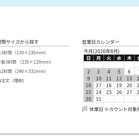
封筒サイズから探す
営業日カレンダー
今月(2026年8月)
長3封筒（120×235mm）
日
月
火
水
木
長3封筒 （235×120mm）
角2封筒（240×332mm）
2
3
4
5
6
9
10
11
12
13
再注文（増刷）
16
17
18
19
20
23
24
25
26
27
30
31
(
休業日 ※カウント対象